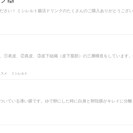
ださい！ ミシレルト腸活ドリンクのたくさんのご購入ありがとうござい
膚は、①表皮、②真皮、③皮下組織（皮下脂肪）の三層構造をしています
コスメ
ミシレルト
くっついている薄い膜です。ゆで卵にした時に白身と卵殻膜がキレイに分