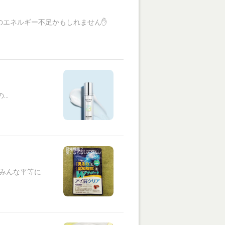
のエネルギー不足かもしれません✋
..
はみんな平等に