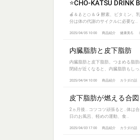
⭐CHO-KATSU DRINK B
🍎＆🍐と🍊＆🥭 酵素、ビタ
分は体の代謝のサイクルに必要な...
2025/04/05 10:00
商品紹介
健康美💪
内臓脂肪と皮下脂肪
内臓脂肪と皮下脂肪。つまめる脂肪
閉経が近くなると、内臓脂肪もしっ..
2025/04/04 10:00
商品紹介
カラダの話
皮下脂肪が燃える合図
2ヵ月後… コツコツ頑張ると…体は
日のお風呂、軽めの運動、食...
2025/04/03 17:00
商品紹介
カラダの話