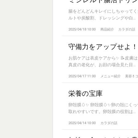
腸をどんどんキレイにしちゃってく
ルトや炭酸割、ドレッシングや白...
2025/04/18 10:00
商品紹介
カラダの話
守備力をアップせよ！
お肌ケアは表皮ケアから✨ 📝皮
真皮の老化が、お顔の場合見た目...
2025/04/17 11:00
メニュー紹介
美容💄
栄養の宝庫
卵殻膜🥚✨ 卵殻膜🥚✨卵の殻に
取れやすいです。卵殻膜の役割は...
2025/04/14 10:00
カラダの話