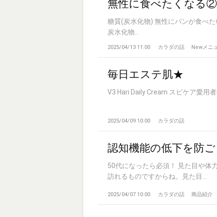
無性に食べたくなる②
糖質(炭水化物) 無性にパンが食
炭水化物...
2025/04/13 11:00
カラダの話
Newメニ
毎日エステ肌★
V3 Hari Daily Cream スピケア
2025/04/09 10:00
カラダの話
認知機能の低下を防ご
50代になったら必須！ 見た目や
訪れるものですからね。見た目...
2025/04/07 10:00
カラダの話
商品紹介