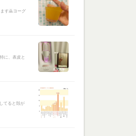
ます🙇ヨーグ
。特に、表皮と
離してると殻が