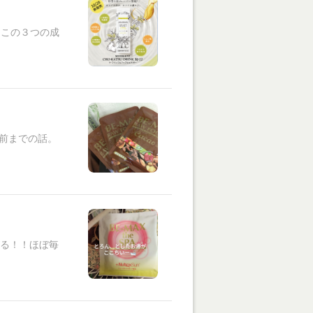
、この３つの成
前までの話。
がる！！ほぼ毎