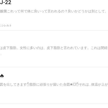
J-22
ミン、乳酸菌これって何で体に良いって言われるの？良いかどうかは別として
ミシレルト
は皮下脂肪。女性に多いのは、皮下脂肪と言われています。これは閉経
.

合図を出してきます✋脂肪に頑張りが届いた合図🛎💥✋それは…体温が上