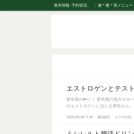
基本情報･予約状況・ページのご案内
健＊癒＊美メニュー
おまかせコース専用美容液はこちら！
エストロゲンとテス
更年期の🔑に！ 更年期の強力サ
のエストロゲンに当たる男性ホル...
2025/04/28 11:00
商品紹介
カラダの話
ミシレルト腸活ドリン