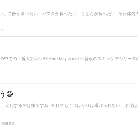
べたい、ご飯が食べたい、パスタが食べたい、うどんが食べたい…それ体内
ュー
愛用者の中での１番人気😉✨V3 Hari Daily Cream✨普段のスキンケアシリーズの.
う😄
体力、老化するのは嫌ですね…それでもこればかりは避けられない。老化
健康美💪