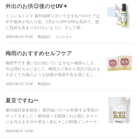
外出のお供😉後のせUV☀
ミシレルトＵＶ 紫外線降り注いでますね〜UVケアは
年中無休が当たり前。3月からSPFやPAを高めて、肌
に負担をあまりかけないように…そして紫...
2025/06/23 10:00
商品紹介
ミシレルト
梅雨のおすすめセルフケア
梅雨☔です 暑い日が続いていますね〜梅雨らしさ、
今は隠れちゃいました…梅雨入り前から気圧の乱れも
大きくて台風のような頭痛や体調不良を感じるこ...
2025/06/22 13:00
商品紹介
夏至ですねー
紫外線対策本格化！ 紫外線パワーが炸裂する季節が
やってきました！紫外線＋太陽熱これが肌にダメー
ジを与えます😥☀塗る＋飲む☀この時期インナーケ...
2025/06/21 10:00