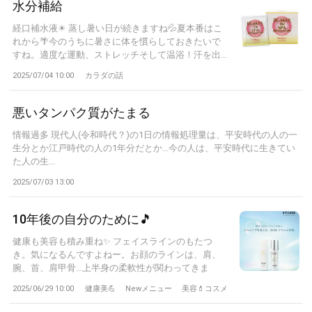
水分補給
経口補水液☀ 蒸し暑い日が続きますね💦夏本番はこ
れから🌴今のうちに暑さに体を慣らしておきたいで
すね。適度な運動、ストレッチそして温浴！汗を出...
2025/07/04 10:00
カラダの話
悪いタンパク質がたまる
情報過多 現代人(令和時代？)の1日の情報処理量は、平安時代の人の一
生分とか江戸時代の人の1年分だとか…今の人は、平安時代に生きてい
た人の生...
2025/07/03 13:00
10年後の自分のために🎵
健康も美容も積み重ね✨ フェイスラインのもたつ
き。気になるんですよねー。お顔のラインは、肩、
腕、首、肩甲骨…上半身の柔軟性が関わってきま
す。...
2025/06/29 10:00
健康美💪
Newメニュー
美容💄コスメ