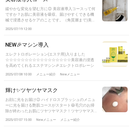
緩やかな変化を望む方に😊 美容液導入コースって何
ですか？お肌に美容液を吸収、届けやすくできる機
械で浸透させるケアのことです。（角質層まで)美...
2025/07/19 12:00
NEW🎉マシン導入
エレクトロポレーション(エステ用)入りました
☆☆☆☆☆☆☆☆☆☆☆☆☆☆☆☆☆美容液の浸透
を高めてくれるエステマシン🎉エレクトロポレーシ
ョ...
2025/07/08 10:00
メニュー紹介
Newメニュー
輝け✨ツヤツヤマスク
お顔に光をお届け😉 ハイドロスプラッシュのメニュ
ーに光を届ける艶肌コースがスタート😆毛穴のお掃
除が終わったお肌にツヤツヤマスク！ツヤツヤマス...
2025/07/07 15:00
Newメニュー
メニュー紹介