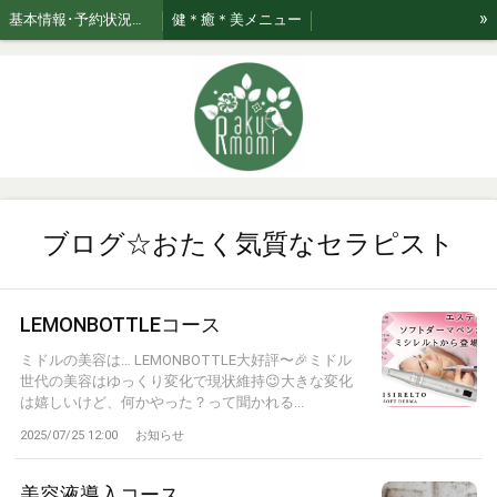
»
基本情報･予約状況・ページのご案内
健＊癒＊美メニュー
美★relaxation肌管理*メニュー *日々のお手入れサポート
ブログ☆おたく気質なセラピスト
お知らせ
ご利用案内・お取り扱い商品･Rakumomiの想い
ご案内
セラピスト紹介
おまかせコース専用美容液はこちら！
ブログ☆おたく気質なセラピスト
LEMONBOTTLEコース
ミドルの美容は… LEMONBOTTLE大好評〜🎉ミドル
世代の美容はゆっくり変化で現状維持😉大きな変化
は嬉しいけど、何かやった？って聞かれる...
2025/07/25 12:00
お知らせ
美容液導入コース