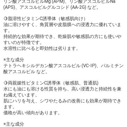
リン酸アスコルビルMg (APM)、リン酸アスコルビルNa
(APS)、アスコルビルグルコシド (AA-2G) など。
🍋脂溶性ビタミンC誘導体（敏感肌向け）
油に溶けやすく、角質層や皮脂膜への浸透力に優れていま
す。
持続的な効果が期待でき、乾燥肌や敏感肌の方にも使いや
すいのが特徴です。
水溶性に比べると即効性は劣ります。
※主な成分
テトラヘキシルデカン酸アスコルビル (VC-IP)、パルミチン
酸アスコルビル など。
🍋両親媒性ビタミンC誘導体（敏感肌、普通肌)
水にも油にも溶ける性質を持ち、高い浸透力と持続性を兼
ね備えています。
肌にハリを与え、シワやたるみの改善にも効果が期待でき
ます。
価格が高い傾向があります。
※主な成分