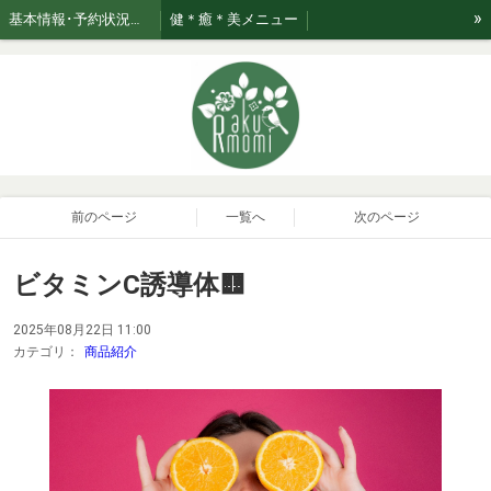
»
基本情報･予約状況・ページのご案内
健＊癒＊美メニュー
美★relaxation肌管理*メニュー *日々のお手入れサポート
ブログ☆おたく気質なセラピスト
お知らせ
ご利用案内・お取り扱い商品･Rakumomiの想い
ご案内
セラピスト紹介
おまかせコース専用美容液はこちら！
前のページ
一覧へ
次のページ
ビタミンC誘導体🟨
2025年08月22日 11:00
カテゴリ：
商品紹介