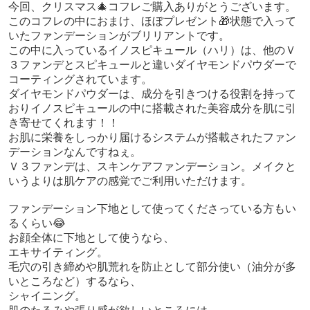
今回、クリスマス🎄コフレご購入ありがとうございます。
このコフレの中におまけ、ほぼプレゼント🎁状態で入って
いたファンデーションがブリリアントです。
この中に入っているイノスピキュール（ハリ）は、他のＶ
３ファンデとスピキュールと違いダイヤモンドパウダーで
コーティングされています。
ダイヤモンドパウダーは、成分を引きつける役割を持って
おりイノスピキュールの中に搭載された美容成分を肌に引
き寄せてくれます！！
お肌に栄養をしっかり届けるシステムが搭載されたファン
デーションなんですねぇ。
Ｖ３ファンデは、スキンケアファンデーション。メイクと
いうよりは肌ケアの感覚でご利用いただけます。
ファンデーション下地として使ってくださっている方もい
るくらい😂
お顔全体に下地として使うなら、
エキサイティング。
毛穴の引き締めや肌荒れを防止として部分使い（油分が多
いところなど）するなら、
シャイニング。