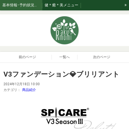
»
基本情報･予約状況・ページのご案内
健＊癒＊美メニュー
美★relaxation肌管理*メニュー *日々のお手入れサポート
ブログ☆おたく気質なセラピスト
お知らせ
ご利用案内・お取り扱い商品･Rakumomiの想い
ご案内
セラピスト紹介
おまかせコース専用美容液はこちら！
前のページ
一覧へ
次のページ
V3ファンデーション💎ブリリアント
2024年12月18日 10:00
カテゴリ：
商品紹介