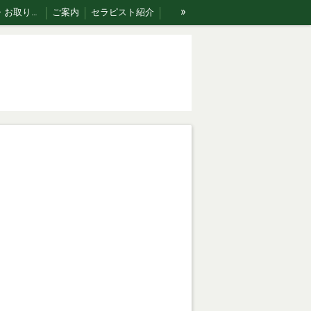
»
ご利用案内・お取り扱い商品･Rakumomiの想い
ご案内
セラピスト紹介