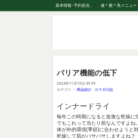
基本情報･予約状況・ページのご案内
健＊癒＊美メニュー
おまかせコース専用美容液はこちら！
バリア機能の低下
2024年11月10日 09:09
カテゴリ：
商品紹介
カラダの話
インナードライ
毎年この時期になると急激な乾燥に
でもこれって当たり前なんですよね
体が外的環境(季節)に合わせようと
乾燥して肌がパサパサしますよね？