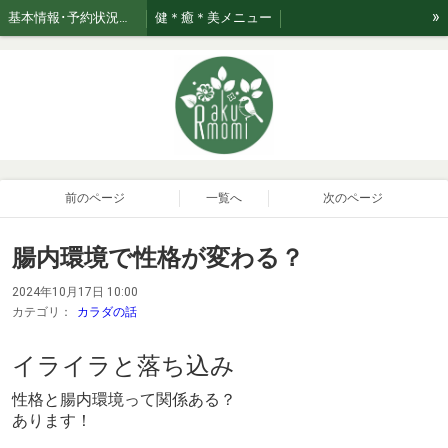
»
基本情報･予約状況・ページのご案内
健＊癒＊美メニュー
美★relaxation肌管理*メニュー *日々のお手入れサポート
ブログ☆おたく気質なセラピスト
お知らせ
ご利用案内・お取り扱い商品･Rakumomiの想い
ご案内
セラピスト紹介
おまかせコース専用美容液はこちら！
前のページ
一覧へ
次のページ
腸内環境で性格が変わる？
2024年10月17日 10:00
カテゴリ：
カラダの話
イライラと落ち込み
性格と腸内環境って関係ある？
あります！